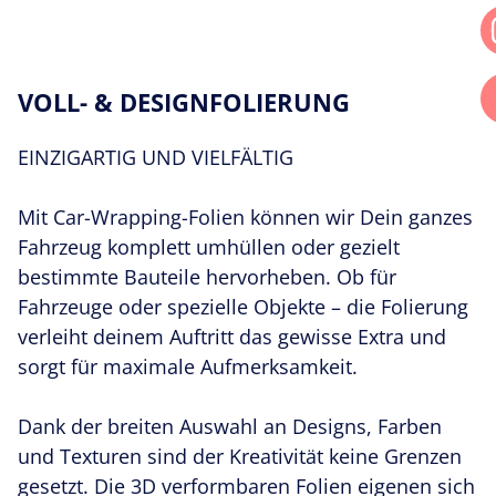
AUTOGLASFOLIEN & SCHEIBENTÖNUNG
WERBEANLAGEN
VOLL- & DESIGNFOLIERUNG
DEKOR- & SICHTSCHUTZFOLIEN
EINZIGARTIG UND VIELFÄLTIG
UV-, HITZE- & EINBRUCHSCHUTZFOLIEN
Mit Car-Wrapping-Folien können wir Dein ganzes
Fahrzeug komplett umhüllen oder gezielt
WERBEANLAGEN & WEGLEITSYSTEME
bestimmte Bauteile hervorheben. Ob für
Fahrzeuge oder spezielle Objekte – die Folierung
REFERENZEN
verleiht deinem Auftritt das gewisse Extra und
sorgt für maximale Aufmerksamkeit.
ÜBER UNS
Dank der breiten Auswahl an Designs, Farben
und Texturen sind der Kreativität keine Grenzen
KONTAKT
gesetzt. Die 3D verformbaren Folien eigenen sich