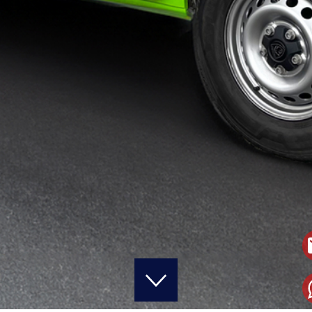
START
KARRIERE
FAHRZEUGE
WERBEBESCHRIFTUNG & TEILFOLIERUNG
VOLL- & DESIGNFOLIERUNG
EINSATZ- & BEHÖRDENFAHRZEUGE
LACKSCHUTZFOLIEN & KERAMIKVERSIEGELUNG