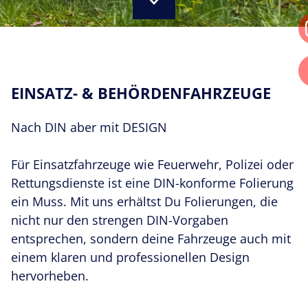
AUTOGLASFOLIEN & SCHEIBENTÖNUNG
WERBEANLAGEN
EINSATZ- & BEHÖRDENFAHRZEUGE
DEKOR- & SICHTSCHUTZFOLIEN
Nach DIN aber mit DESIGN
UV-, HITZE- & EINBRUCHSCHUTZFOLIEN
Für Einsatzfahrzeuge wie Feuerwehr, Polizei oder
WERBEANLAGEN & WEGLEITSYSTEME
Rettungsdienste ist eine DIN-konforme Folierung
ein Muss. Mit uns erhältst Du Folierungen, die
REFERENZEN
nicht nur den strengen DIN-Vor
gaben
entsprechen, sondern deine Fahrzeuge auch mit
ÜBER UNS
einem
klaren und professionellen Design
hervorheben.
KONTAKT