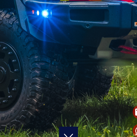
START
KARRIERE
FAHRZEUGE
WERBEBESCHRIFTUNG & TEILFOLIERUNG
VOLL- & DESIGNFOLIERUNG
EINSATZ- & BEHÖRDENFAHRZEUGE
LACKSCHUTZFOLIEN & KERAMIKVERSIEGELUNG