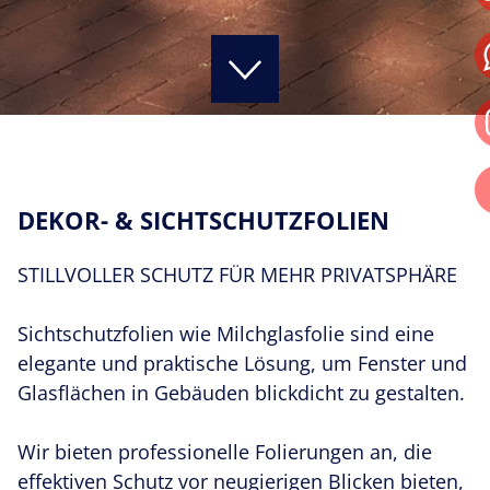
LACKSCHUTZFOLIEN & KERAMIKVERSIEGELUNG
AUTOGLASFOLIEN & SCHEIBENTÖNUNG
WERBEANLAGEN
DEKOR- & SICHTSCHUTZFOLIEN
DEKOR- & SICHTSCHUTZFOLIEN
STILLVOLLER SCHUTZ FÜR MEHR PRIVATSPHÄRE
UV-, HITZE- & EINBRUCHSCHUTZFOLIEN
Sichtschutzfolien wie Milchglasfolie sind eine
WERBEANLAGEN & WEGLEITSYSTEME
elegante und praktische Lösung, um Fenster und
Glasflächen in Gebäuden blickdicht zu gestalten.
REFERENZEN
Wir bieten professionelle Folierungen an, die
ÜBER UNS
effektiven Schutz vor neugierigen Blicken bieten,