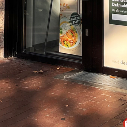
START
KARRIERE
FAHRZEUGE
WERBEBESCHRIFTUNG & TEILFOLIERUNG
VOLL- & DESIGNFOLIERUNG
EINSATZ- & BEHÖRDENFAHRZEUGE