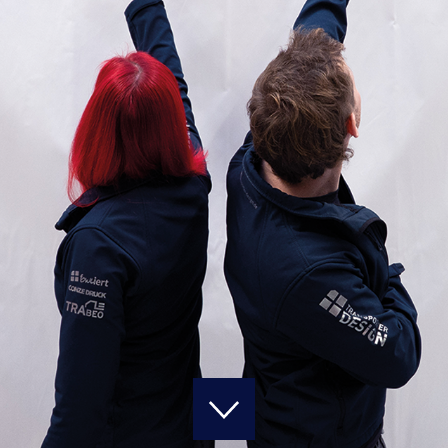
START
KARRIERE
FAHRZEUGE
WERBEBESCHRIFTUNG & TEILFOLIERUNG
VOLL- & DESIGNFOLIERUNG
EINSATZ- & BEHÖRDENFAHRZEUGE
LACKSCHUTZFOLIEN & KERAMIKVERSIEGELUNG
AUTOGLASFOLIEN & SCHEIBENTÖNUNG